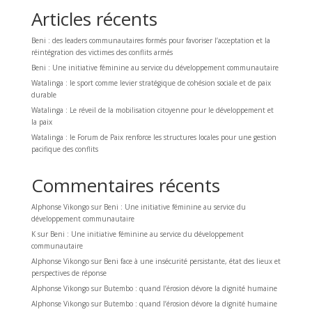
Articles récents
Beni : des leaders communautaires formés pour favoriser l’acceptation et la
réintégration des victimes des conflits armés
Beni : Une initiative féminine au service du développement communautaire
Watalinga : le sport comme levier stratégique de cohésion sociale et de paix
durable
Watalinga : Le réveil de la mobilisation citoyenne pour le développement et
la paix
Watalinga : le Forum de Paix renforce les structures locales pour une gestion
pacifique des conflits
Commentaires récents
Alphonse Vikongo
sur
Beni : Une initiative féminine au service du
développement communautaire
K
sur
Beni : Une initiative féminine au service du développement
communautaire
Alphonse Vikongo
sur
Beni face à une insécurité persistante, état des lieux et
perspectives de réponse
Alphonse Vikongo
sur
Butembo : quand l’érosion dévore la dignité humaine
Alphonse Vikongo
sur
Butembo : quand l’érosion dévore la dignité humaine