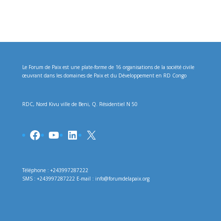
Le Forum de Paix est une plate-forme de 16 organisations de la société civile
œuvrant dans les domaines de Paix et du Développement en RD Congo
RDC, Nord Kivu ville de Beni, Q. Résidentiel N 50
Facebook
YouTube
LinkedIn
X
Téléphone : +243997287222
SMS : +243997287222 E-mail : info@forumdelapaix.org