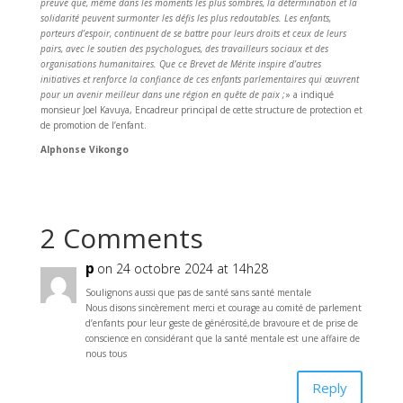
preuve que, même dans les moments les plus sombres, la détermination et la
solidarité peuvent surmonter les défis les plus redoutables. Les enfants,
porteurs d’espoir, continuent de se battre pour leurs droits et ceux de leurs
pairs, avec le soutien des psychologues, des travailleurs sociaux et des
organisations humanitaires. Que ce Brevet de Mérite inspire d’autres
initiatives et renforce la confiance de ces enfants parlementaires qui œuvrent
pour un avenir meilleur dans une région en quête de paix ;
» a indiqué
monsieur Joel Kavuya, Encadreur principal de cette structure de protection et
de promotion de l’enfant.
Alphonse Vikongo
2 Comments
p
on 24 octobre 2024 at 14h28
Soulignons aussi que pas de santé sans santé mentale
Nous disons sincèrement merci et courage au comité de parlement
d’enfants pour leur geste de générosité,de bravoure et de prise de
conscience en considérant que la santé mentale est une affaire de
nous tous
Reply