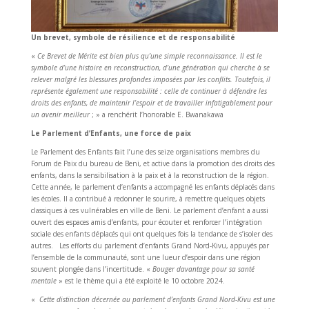
Un brevet, symbole de résilience et de responsabilité
«
Ce Brevet de Mérite est bien plus qu’une simple reconnaissance. Il est le
symbole d’une histoire en reconstruction, d’une génération qui cherche à se
relever malgré les blessures profondes imposées par les conflits. Toutefois, il
représente également une responsabilité : celle de continuer à défendre les
droits des enfants, de maintenir l’espoir et de travailler infatigablement pour
un avenir meilleur
; » a renchérit l’honorable E. Bwanakawa
Le Parlement d’Enfants, une force de paix
Le Parlement des Enfants fait l’une des seize organisations membres du
Forum de Paix du bureau de Beni, et active dans la promotion des droits des
enfants, dans la sensibilisation à la paix et à la reconstruction de la région.
Cette année, le parlement d’enfants a accompagné les enfants déplacés dans
les écoles. Il a contribué à redonner le sourire, à remettre quelques objets
classiques à ces vulnérables en ville de Beni. Le parlement d’enfant a aussi
ouvert des espaces amis d’enfants, pour écouter et renforcer l’intégration
sociale des enfants déplacés qui ont quelques fois la tendance de s’isoler des
autres. Les efforts du parlement d’enfants Grand Nord-Kivu, appuyés par
l’ensemble de la communauté, sont une lueur d’espoir dans une région
souvent plongée dans l’incertitude. «
Bouger davantage pour sa santé
mentale
» est le thème qui a été exploité le 10 octobre 2024.
«
Cette distinction décernée au parlement d’enfants Grand Nord-Kivu est une