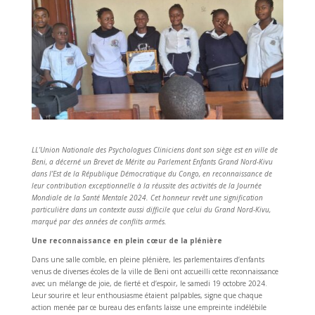
L
L’Union Nationale des Psychologues Cliniciens dont son siège est en ville de
Beni, a décerné un Brevet de Mérite au Parlement Enfants Grand Nord-Kivu
dans l’Est de la République Démocratique du Congo, en reconnaissance de
leur contribution exceptionnelle à la réussite des activités de la Journée
Mondiale de la Santé Mentale 2024. Cet honneur revêt une signification
particulière dans un contexte aussi difficile que celui du Grand Nord-Kivu,
marqué par des années de conflits armés.
Une reconnaissance en plein cœur de la plénière
Dans une salle comble, en pleine plénière, les parlementaires d’enfants
venus de diverses écoles de la ville de Beni ont accueilli cette reconnaissance
avec un mélange de joie, de fierté et d’espoir, le samedi 19 octobre 2024.
Leur sourire et leur enthousiasme étaient palpables, signe que chaque
action menée par ce bureau des enfants laisse une empreinte indélébile