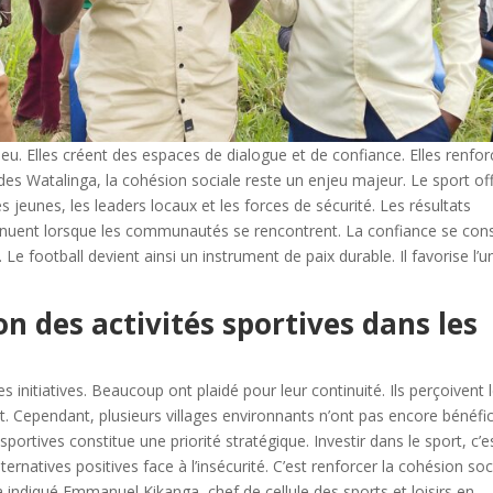
eu. Elles créent des espaces de dialogue et de confiance. Elles renfor
e des Watalinga, la cohésion sociale reste un enjeu majeur. Le sport of
s jeunes, les leaders locaux et les forces de sécurité. Les résultats
nuent lorsque les communautés se rencontrent. La confiance se cons
 Le football devient ainsi un instrument de paix durable. Il favorise l’u
on des activités sportives dans les
 initiatives. Beaucoup ont plaidé pour leur continuité. Ils perçoivent 
 Cependant, plusieurs villages environnants n’ont pas encore bénéfic
sportives constitue une priorité stratégique. Investir dans le sport, c’e
alternatives positives face à l’insécurité. C’est renforcer la cohésion soc
 a indiqué Emmanuel Kikanga, chef de cellule des sports et loisirs en