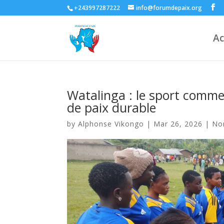
+243997287222
info@forumdepaix.org
Ac
Watalinga : le sport comme 
de paix durable
by
Alphonse Vikongo
|
Mar 26, 2026
|
No