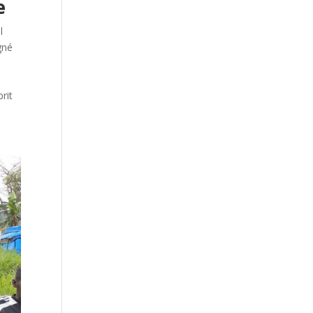
e
l
gné
prit