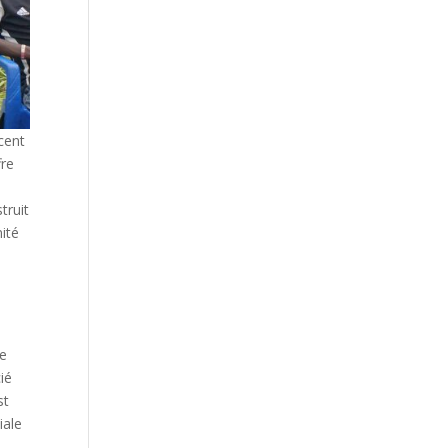
cent
fre
truit
nité
le
ié
st
iale