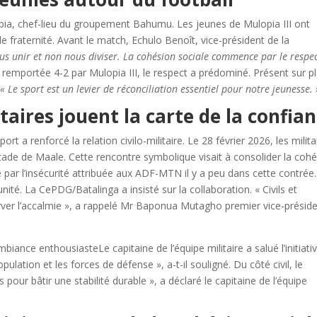
opia, chef-lieu du groupement Bahumu. Les jeunes de Mulopia III ont
 fraternité. Avant le match, Echulo Benoît, vice-président de la
ous unir et non nous diviser. La cohésion sociale commence par le respe
, remportée 4-2 par Mulopia III, le respect a prédominé. Présent sur p
:
« Le sport est un levier de réconciliation essentiel pour notre jeunesse. 
itaires jouent la carte de la confia
t a renforcé la relation civilo-militaire. Le 28 février 2026, les milita
tade de Maale. Cette rencontre symbolique visait à consolider la coh
 par l’insécurité attribuée aux ADF-MTN il y a peu dans cette contrée.
nité. La CePDG/Batalinga a insisté sur la collaboration. « Civils et
erver l’accalmie », a rappelé Mr Baponua Mutagho premier vice-présid
iance enthousiasteLe capitaine de l’équipe militaire a salué l’initiativ
lation et les forces de défense », a-t-il souligné. Du côté civil, le
s pour bâtir une stabilité durable », a déclaré le capitaine de l’équipe