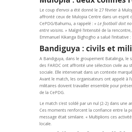
Le coup d’envoi a été donné le 27 février à Mul
affronté ceux de Mulopia Centre dans un esprit de
CePDG/Bahumu, a rappelé :
« Le football doit n
entre voisins. »
Malgré l’intensité de la rencontre
Emmanuel Kikanga Bighogho a salué l’initiative 
Bandiguya : civils et mil
A Bandiguya, dans le groupement Batalinga, le spor
des FARDC ont affronté une sélection civile au s
sociale. Elle intervenait dans un contexte marqué
Avant le match, les organisateurs ont appelé à l’u
militaires doivent travailler ensemble pour prés
de la CePDG.
Le match s’est soldé par un nul (2-2) dans une amb
Ces moments renforcent la confiance entre la popu
message était similaire. « Multiplions ces activité
locale.