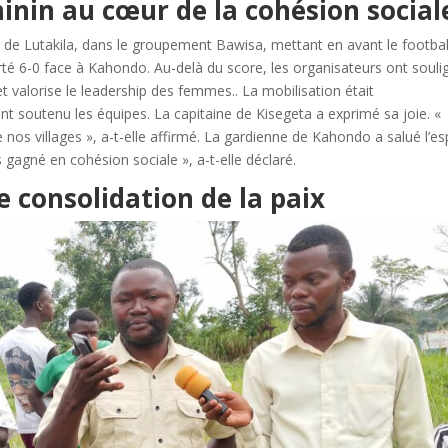
éminin au cœur de la cohésion social
e de Lutakila, dans le groupement Bawisa, mettant en avant le footbal
orté 6-0 face à Kahondo. Au-delà du score, les organisateurs ont souli
ix et valorise le leadership des femmes.. La mobilisation était
nt soutenu les équipes. La capitaine de Kisegeta a exprimé sa joie. «
re nos villages », a-t-elle affirmé. La gardienne de Kahondo a salué l’es
agné en cohésion sociale », a-t-elle déclaré.
e consolidation de la paix