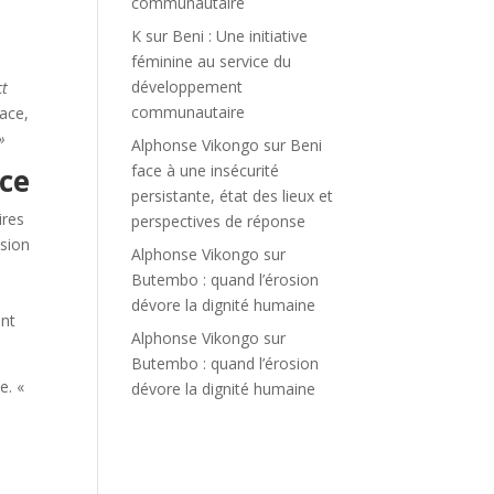
communautaire
K
sur
Beni : Une initiative
féminine au service du
développement
ct
communautaire
lace,
»
Alphonse Vikongo
sur
Beni
face à une insécurité
nce
persistante, état des lieux et
ires
perspectives de réponse
ésion
Alphonse Vikongo
sur
Butembo : quand l’érosion
dévore la dignité humaine
ent
Alphonse Vikongo
sur
Butembo : quand l’érosion
e. «
dévore la dignité humaine