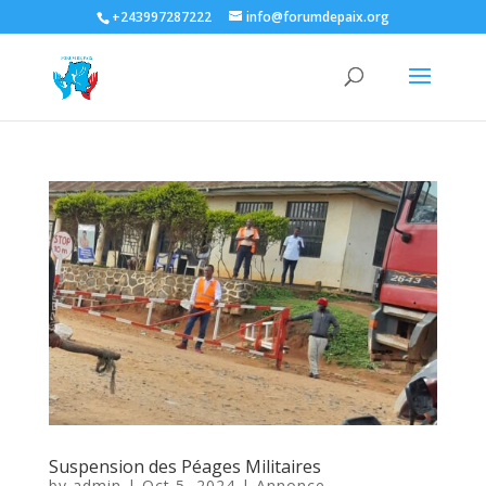
+243997287222
info@forumdepaix.org
Suspension des Péages Militaires
by
admin
|
Oct 5, 2024
|
Annonce