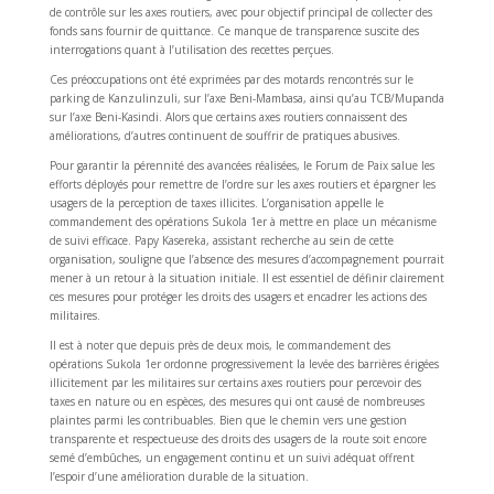
de contrôle sur les axes routiers, avec pour objectif principal de collecter des
fonds sans fournir de quittance. Ce manque de transparence suscite des
interrogations quant à l’utilisation des recettes perçues.
Ces préoccupations ont été exprimées par des motards rencontrés sur le
parking de Kanzulinzuli, sur l’axe Beni-Mambasa, ainsi qu’au TCB/Mupanda
sur l’axe Beni-Kasindi. Alors que certains axes routiers connaissent des
améliorations, d’autres continuent de souffrir de pratiques abusives.
Pour garantir la pérennité des avancées réalisées, le Forum de Paix salue les
efforts déployés pour remettre de l’ordre sur les axes routiers et épargner les
usagers de la perception de taxes illicites. L’organisation appelle le
commandement des opérations Sukola 1er à mettre en place un mécanisme
de suivi efficace. Papy Kasereka, assistant recherche au sein de cette
organisation, souligne que l’absence des mesures d’accompagnement pourrait
mener à un retour à la situation initiale. Il est essentiel de définir clairement
ces mesures pour protéger les droits des usagers et encadrer les actions des
militaires.
Il est à noter que depuis près de deux mois, le commandement des
opérations Sukola 1er ordonne progressivement la levée des barrières érigées
illicitement par les militaires sur certains axes routiers pour percevoir des
taxes en nature ou en espèces, des mesures qui ont causé de nombreuses
plaintes parmi les contribuables. Bien que le chemin vers une gestion
transparente et respectueuse des droits des usagers de la route soit encore
semé d’embûches, un engagement continu et un suivi adéquat offrent
l’espoir d’une amélioration durable de la situation.