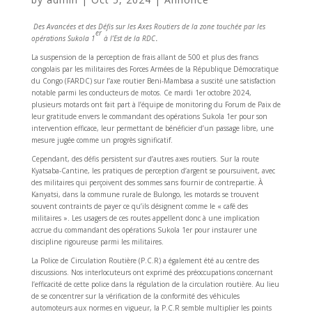
Des Avancées et des Défis sur les Axes Routiers de la zone touchée par les
er
opérations Sukola 1
à l’Est de la RDC
.
La suspension de la perception de frais allant de 500 et plus des francs
congolais par les militaires des Forces Armées de la République Démocratique
du Congo (FARDC) sur l’axe routier Beni-Mambasa a suscité une satisfaction
notable parmi les conducteurs de motos. Ce mardi 1er octobre 2024,
plusieurs motards ont fait part à l’équipe de monitoring du Forum de Paix de
leur gratitude envers le commandant des opérations Sukola 1er pour son
intervention efficace, leur permettant de bénéficier d’un passage libre, une
mesure jugée comme un progrès significatif.
Cependant, des défis persistent sur d’autres axes routiers. Sur la route
Kyatsaba-Cantine, les pratiques de perception d’argent se poursuivent, avec
des militaires qui perçoivent des sommes sans fournir de contrepartie. À
Kanyatsi, dans la commune rurale de Bulongo, les motards se trouvent
souvent contraints de payer ce qu’ils désignent comme le « café des
militaires ». Les usagers de ces routes appellent donc à une implication
accrue du commandant des opérations Sukola 1er pour instaurer une
discipline rigoureuse parmi les militaires.
La Police de Circulation Routière (P.C.R) a également été au centre des
discussions. Nos interlocuteurs ont exprimé des préoccupations concernant
l’efficacité de cette police dans la régulation de la circulation routière. Au lieu
de se concentrer sur la vérification de la conformité des véhicules
automoteurs aux normes en vigueur, la P.C.R semble multiplier les points