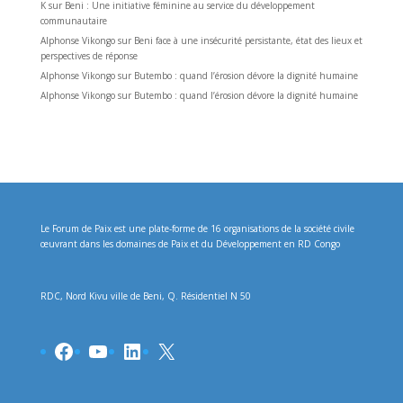
K
sur
Beni : Une initiative féminine au service du développement
communautaire
Alphonse Vikongo
sur
Beni face à une insécurité persistante, état des lieux et
perspectives de réponse
Alphonse Vikongo
sur
Butembo : quand l’érosion dévore la dignité humaine
Alphonse Vikongo
sur
Butembo : quand l’érosion dévore la dignité humaine
Le Forum de Paix est une plate-forme de 16 organisations de la société civile
œuvrant dans les domaines de Paix et du Développement en RD Congo
RDC, Nord Kivu ville de Beni, Q. Résidentiel N 50
Facebook
YouTube
LinkedIn
X