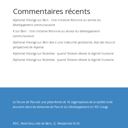
Commentaires récents
Alphonse Vikongo
sur
Beni : Une initiative féminine au service du
développement communautaire
K
sur
Beni : Une initiative féminine au service du développement
communautaire
Alphonse Vikongo
sur
Beni face à une insécurité persistante, état des lieux et
perspectives de réponse
Alphonse Vikongo
sur
Butembo : quand l’érosion dévore la dignité humaine
Alphonse Vikongo
sur
Butembo : quand l’érosion dévore la dignité humaine
Le Forum de Paix est une plate-forme de 16 organisations de la société civile
œuvrant dans les domaines de Paix et du Développement en RD Congo
RDC, Nord Kivu ville de Beni, Q. Résidentiel N 50