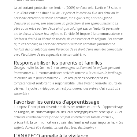
La Loi portant protection de l’enfant (2009) renforce cela. L’article 13 stipule
que «Tout enfant a droit à la vie.
Le père et la mère ou l’un des deux ou la
personne exerçant l’autorité parentale, ainsi que l’Etat, ont l’obligation
d’assurer sa survie, son éducation, sa protection et son épanouissement. Le
père ou la mère ou l’un d’eux ainsi que celui qui exerce l’autorité parentale
ont le devoir d’élever leur enfant
». L’article 26 impose à la communauté de «
l’enfant a droit à la liberté de pensée, de conscience et de religion. Les parents
et, le cas échéant, la personne exerçant l’autorité parentale fournissent à
l’enfant des orientations dans l’exercice de ce droit d’une manière compatible
avec l’évolution de ses capacités et de son intérêt
».
Responsabiliser les parents et familles
Georges invite les familles à «
accompagner activement les enfants pendant
les vacances
». Il recommande des activités comme «
la couture, le jardinage,
la cuisine ou le petit commerce
». Ces occupations développent les
compétences et renforcent la responsabilité. Elles évitent l’oisiveté, source de
dérives. Il ajoute : «
éduquer, ce n’est pas donner des ordres, c’est construire
ensemble
».
Favoriser les centres d’apprentissage
Il propose l’inscription des enfants dans des centres éducatifs. L’apprentissage
de l’anglais, de l’informatique ou des jeux pédagogiques est bénéfique. «
Ces
activités entretiennent l’esprit de l’enfant et révèlent ses talents cachés
»,
précise-t-il. La communication au sein des familles est aussi importante. «
Les
enfants doivent être écoutés. Ils ont des rêves, des besoins
».
L’ANAPECO appelle à la vigilance