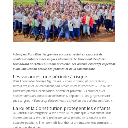
À Beni, au Nord-Kivu, les grandes vacances scolaires exposent de
nombreux enfants à des risques alarmants. Le Parlement d’enfants
Grand-Nord et l’ANAPECO sonnent l’alerte. Les acteurs éducatifs appellent
à une implication accrue des familles et de la communauté.
Les vacances, une période à risque
Pour l’honorable Georges Ngumayiri, «
chaque année, plusieurs élèves,
surtout des filles, ne reprennent plus l’école après les vacances
». En cause :
grossesses précoces, exploitation, oisiveté et pauvreté. «
Certaines filles
finissent dans des maisons de tolérance
», déplore-t-il. Les garçons ne sont
pas épargnés. «
Beaucoup dérivent vers l’oisiveté ou des activités nuisibles
».
La loi et la Constitution protègent les enfants
La Constitution congolaise, à son article 41, stipule que «
tout enfant, sans
discrimination, a droit à la protection de sa famille, de la société et des
pouvoirs publics
». Elle reconnaît leur droit à un encadrement permanent,
même hors des écoles.