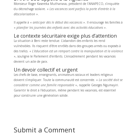
Monsieur Roger Kasereka Muthanava, président de l’ANAPECO, s’inquiète
du décrochage scolaire. «
Les vacances sont parfois la porte d’entrée à la
déscolarisation
».
Il appelle à «
anticiper dès le début des vacances
». Il encourage les familles à
«
planifier les journées des enfants avec des activités éducatives
».
Le contexte sécuritaire exige plus d’attention
La situation à Beni reste tendue. L’abandon des enfants les rend
vulnérables. Ils risquent d’être enrôlés dans des groupes armés ou exposés à
des trafics. «
L’éducation est un rempart contre la manipulation et la violence
», souligne le Parlement d’enfants. L’encadrement pendant les vacances
devient un acte de paix.
Un devoir collectif et urgent
Les chefs de base, enseignants, animateurs sociaux et leaders religieux
doivent s’impliquer. Toute la communauté est concernée. «
La société doit se
considérer comme une famille responsable
», rappelle Georges Ngumayiri.
Garantir le droit à l’éducation, même pendant les vacances, est essentiel
pour construire une génération solide.
Submit a Comment