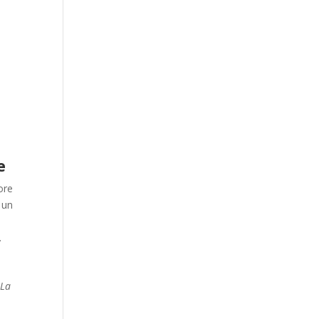
e
ore
 un
.
 La