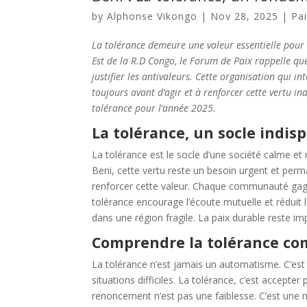
by
Alphonse Vikongo
|
Nov 28, 2025
|
Pa
La tolérance demeure une valeur essentielle pour ap
Est de la R.D Congo, le Forum de Paix rappelle que
justifier les antivaleurs. Cette organisation qui i
toujours avant d’agir et à renforcer cette vertu in
tolérance pour l’année 2025.
La tolérance, un socle indis
La tolérance est le socle d’une société calme et ré
Beni, cette vertu reste un besoin urgent et per
renforcer cette valeur. Chaque communauté gag
tolérance encourage l’écoute mutuelle et réduit le
dans une région fragile. La paix durable reste i
Comprendre la tolérance co
La tolérance n’est jamais un automatisme. C’est u
situations difficiles. La tolérance, c’est accepter
renoncement n’est pas une faiblesse. C’est une m