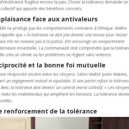
 d’intolérance fragilise encore la paix. Choisir la tolérance demande un
collectif qui apporte des bénéfices concrets.
mplaisance face aux antivaleurs
e. Elle ne protège pas les comportements contraires à l’éthique. Maître
rappelle que «
la tolérance ne doit pas devenir une excuse pour laisser
, mais elle ne renonce pas à la justice. Elle encourage un comportement
 demeure essentielle. La communauté doit comprendre que la toléran
Elle crée un climat où les problèmes se règlent sans violence.
ciprocité et la bonne foi mutuelle
une réciprocité sincère entre les citoyens. Selon Maître Justin Matete
,
ert un engagement mutuel et équitable. Si une partie refuse la toléranc
Beni, la tolérance doit devenir un contrat moral collectif.
» Les citoye
 évite les malentendus qui amplifient les tensions. La tolérance devie
nflits.
le renforcement de la tolérance