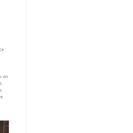
ce
 « on
e,
ns
nt