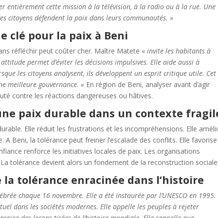
ier entièrement cette mission à la télévision, à la radio ou à la rue. Une
 Ces citoyens défendent la paix dans leurs communautés.
»
e clé pour la paix à Beni
sans réfléchir peut coûter cher. Maître Matete «
invite les habitants à
 attitude permet d’éviter les décisions impulsives. Elle aide aussi à
que les citoyens analysent, ils développent un esprit critique utile. Cet
une meilleure gouvernance. »
En région de Beni, analyser avant d’agir
uté contre les réactions dangereuses ou hâtives.
ne paix durable dans un contexte fragil
urable. Elle réduit les frustrations et les incompréhensions. Elle améli
 A Beni, la tolérance peut freiner l’escalade des conflits. Elle favorise
fiance renforce les initiatives locales de paix. Les organisations
 tolérance devient alors un fondement de la reconstruction sociale
 la tolérance enracinée dans l’histoire
élébrée chaque 16 novembre. Elle a été instaurée par l’UNESCO en 1995.
uel dans les sociétés modernes. Elle appelle les peuples à rejeter
inspire des leçons tirées de l’histoire mondiale. Elle rappelle que