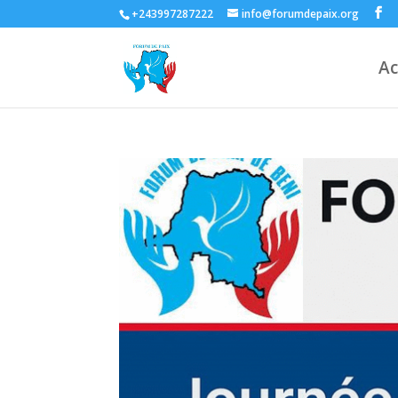
+243997287222
info@forumdepaix.org
Ac