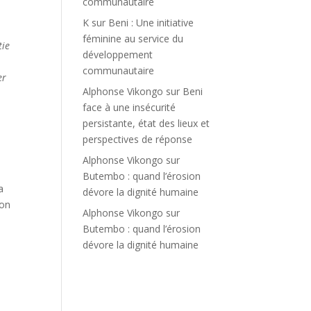
communautaire
K
sur
Beni : Une initiative
féminine au service du
tie
développement
s
communautaire
er
Alphonse Vikongo
sur
Beni
face à une insécurité
persistante, état des lieux et
perspectives de réponse
Alphonse Vikongo
sur
Butembo : quand l’érosion
a
dévore la dignité humaine
ion
Alphonse Vikongo
sur
Butembo : quand l’érosion
dévore la dignité humaine