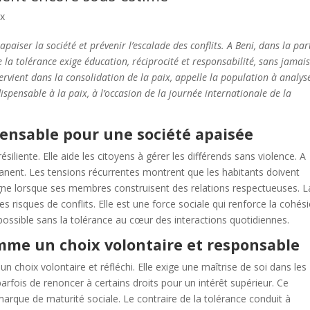
ix
aiser la société et prévenir l’escalade des conflits. A Beni, dans la par
 la tolérance exige éducation, réciprocité et responsabilité, sans jamai
ntervient dans la consolidation de la paix, appelle la population à analys
dispensable à la paix, à l’occasion de la journée internationale de la
pensable pour une société apaisée
siliente. Elle aide les citoyens à gérer les différends sans violence. A
manent. Les tensions récurrentes montrent que les habitants doivent
ne lorsque ses membres construisent des relations respectueuses. L
s risques de conflits. Elle est une force sociale qui renforce la cohés
mpossible sans la tolérance au cœur des interactions quotidiennes.
mme un choix volontaire et responsable
n choix volontaire et réfléchi. Elle exige une maîtrise de soi dans les
 parfois de renoncer à certains droits pour un intérêt supérieur. Ce
arque de maturité sociale. Le contraire de la tolérance conduit à